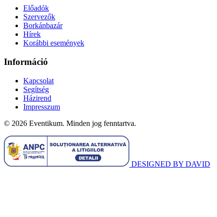
Előadók
Szervezők
Borkánbazár
Hírek
Korábbi események
Információ
Kapcsolat
Segítség
Házirend
Impresszum
© 2026 Eventikum. Minden jog fenntartva.
DESIGNED BY DAVID