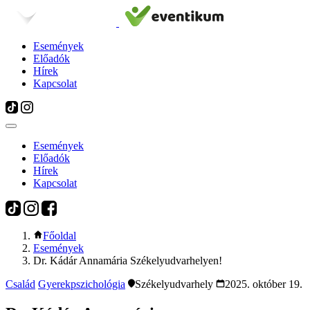
Események
Előadók
Hírek
Kapcsolat
Események
Előadók
Hírek
Kapcsolat
Főoldal
Események
Dr. Kádár Annamária Székelyudvarhelyen!
Család
Gyerekpszichológia
Székelyudvarhely
2025. október 19.