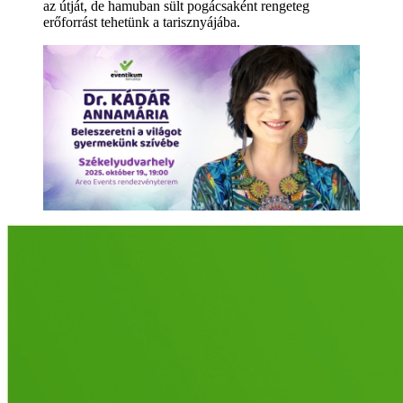
az útját, de hamuban sült pogácsaként rengeteg
erőforrást tehetünk a tarisznyájába.