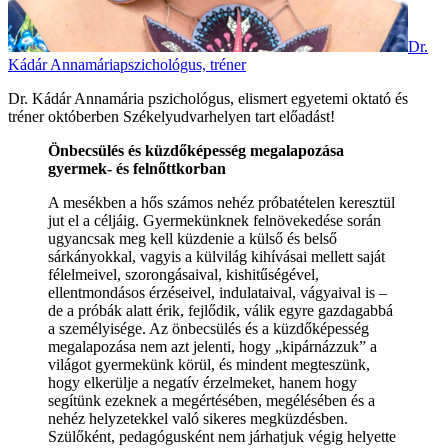
Dr.
Kádár Annamária
pszichológus, tréner
Dr. Kádár Annamária pszichológus, elismert egyetemi oktató és
tréner októberben Székelyudvarhelyen tart előadást!
Önbecsülés és küzdőképesség megalapozása
gyermek- és felnőttkorban
A mesékben a hős számos nehéz próbatételen keresztül
jut el a céljáig. Gyermekünknek felnövekedése során
ugyancsak meg kell küzdenie a külső és belső
sárkányokkal, vagyis a külvilág kihívásai mellett saját
félelmeivel, szorongásaival, kishitűségével,
ellentmondásos érzéseivel, indulataival, vágyaival is –
de a próbák alatt érik, fejlődik, válik egyre gazdagabbá
a személyisége. Az önbecsülés és a küzdőképesség
megalapozása nem azt jelenti, hogy „kipárnázzuk” a
világot gyermekünk körül, és mindent megteszünk,
hogy elkerülje a negatív érzelmeket, hanem hogy
segítünk ezeknek a megértésében, megélésében és a
nehéz helyzetekkel való sikeres megküzdésben.
Szülőként, pedagógusként nem járhatjuk végig helyette