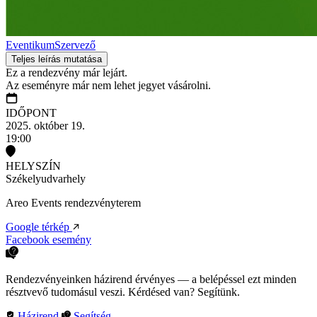
Eventikum
Szervező
Teljes leírás mutatása
Ez a rendezvény már lejárt.
Az eseményre már nem lehet jegyet vásárolni.
IDŐPONT
2025. október 19.
19:00
HELYSZÍN
Székelyudvarhely
Areo Events rendezvényterem
Google térkép
Facebook esemény
Rendezvényeinken házirend érvényes — a belépéssel ezt minden
résztvevő tudomásul veszi. Kérdésed van? Segítünk.
Házirend
Segítség