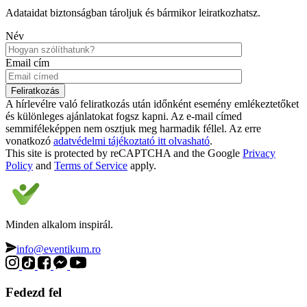
Adataidat biztonságban tároljuk és bármikor leiratkozhatsz.
Név
Email cím
A hírlevélre való feliratkozás után időnként esemény emlékeztetőket
és különleges ajánlatokat fogsz kapni. Az e-mail címed
semmiféleképpen nem osztjuk meg harmadik féllel. Az erre
vonatkozó
adatvédelmi tájékoztató itt olvasható
.
This site is protected by reCAPTCHA and the Google
Privacy
Policy
and
Terms of Service
apply.
Minden alkalom inspirál.
info@eventikum.ro
Fedezd fel