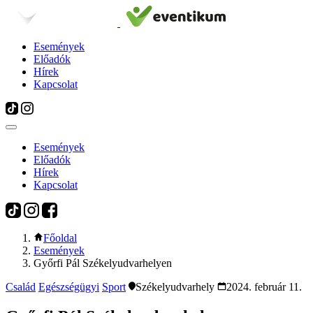
Események
Előadók
Hírek
Kapcsolat
Események
Előadók
Hírek
Kapcsolat
Főoldal
Események
Győrfi Pál Székelyudvarhelyen
Család
Egészségügyi
Sport
Székelyudvarhely
2024. február 11.