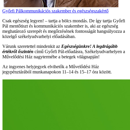
Győrfi Pál
kommunikációs szakember és egészségszakértő
Csak egészség legyen! – tartja a bölcs mondás. De így tartja Győrfi
Pál mentőtiszt és kommunikációs szakember is, aki az egészség
meghatározó szerepét és megőrzésének fontosságát hangsúlyozza a
közelgő székelyudvarhelyi előadásában.
Várunk szeretettel mindenkit az
Egészségünkre! A legdrágább
értékről őszintén
című Győrfi Pál-előadásra, Székelyudvarhelyen a
Művelődési Ház nagytermébe a betegek világnapján!
Az ingyenes helyjegyek elvihetők a Művelődési Ház
jegypénztárából munkanapokon 11–14 és 15–17 óra között.