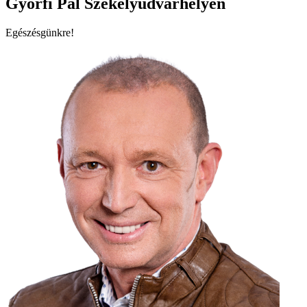
Győrfi Pál Székelyudvarhelyen
Egészésgünkre!