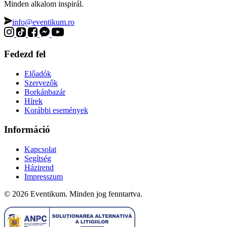
Minden alkalom inspirál.
info@eventikum.ro
Fedezd fel
Előadók
Szervezők
Borkánbazár
Hírek
Korábbi események
Információ
Kapcsolat
Segítség
Házirend
Impresszum
© 2026 Eventikum. Minden jog fenntartva.