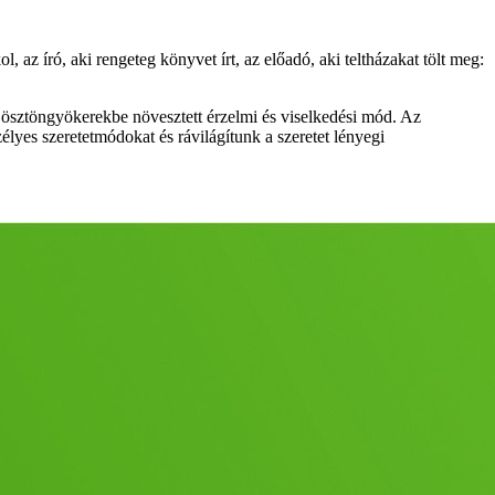
az író, aki rengeteg könyvet írt, az előadó, aki teltházakat tölt meg:
ösztöngyökerekbe növesztett érzelmi és viselkedési mód. Az
élyes szeretetmódokat és rávilágítunk a szeretet lényegi