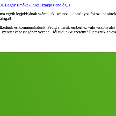
 Dr. Bagdy Emőke
klinikai szakpszichológus
a egyik legjobbjának számít, aki számos tudományos fokozatot birtokol, 
átogat!
elkedünk és kommunikálunk. Pedig a másik emberhez való viszonyulás 
a szeretet képességéhez vezet el. Jól tudunk-e szeretni? Elemzzük a vesz