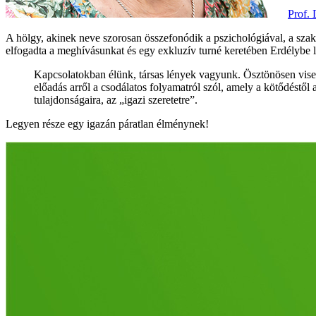
Prof.
A hölgy, akinek neve szorosan összefonódik a pszichológiával, a szakm
elfogadta a meghívásunkat és egy exkluzív turné keretében Erdélybe l
Kapcsolatokban élünk, társas lények vagyunk. Ösztönösen vis
előadás arről a csodálatos folyamatról szól, amely a kötődéstől 
tulajdonságaira, az „igazi szeretetre”.
Legyen része egy igazán páratlan élménynek!