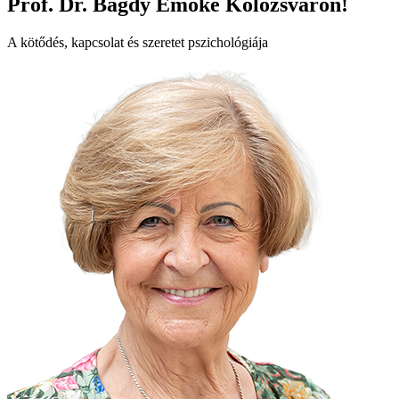
Prof. Dr. Bagdy Emőke Kolozsváron!
A kötődés, kapcsolat és szeretet pszichológiája