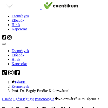
Események
Előadók
Hírek
Kapcsolat
Események
Előadók
Hírek
Kapcsolat
Főoldal
Események
Prof. Dr. Bagdy Emőke Kolozsváron!
Család
Egészségügyi
pszichológia
Kolozsvár
2025. április 3.