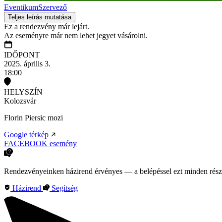
Eventikum
Szervező
Teljes leírás mutatása
Ez a rendezvény már lejárt.
Az eseményre már nem lehet jegyet vásárolni.
IDŐPONT
2025. április 3.
18:00
HELYSZÍN
Kolozsvár
Florin Piersic mozi
Google térkép
FACEBOOK esemény
Rendezvényeinken házirend érvényes — a belépéssel ezt minden rész
Házirend
Segítség