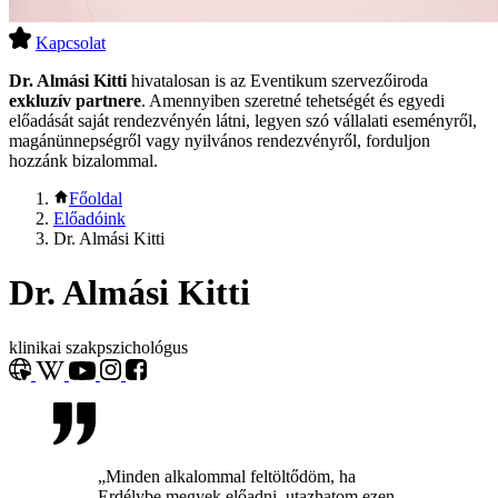
Kapcsolat
Dr. Almási Kitti
hivatalosan is az Eventikum szervezőiroda
exkluzív partnere
. Amennyiben szeretné tehetségét és egyedi
előadását saját rendezvényén látni, legyen szó vállalati eseményről,
magánünnepségről vagy nyilvános rendezvényről, forduljon
hozzánk bizalommal.
Főoldal
Előadóink
Dr. Almási Kitti
Dr. Almási Kitti
klinikai szakpszichológus
„Minden alkalommal feltöltődöm, ha
Erdélybe megyek előadni, utazhatom ezen