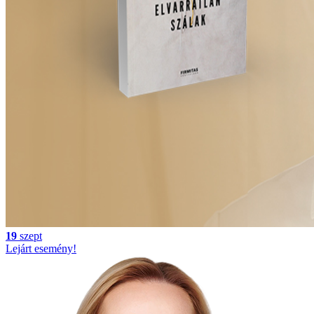
19
szept
Lejárt esemény!