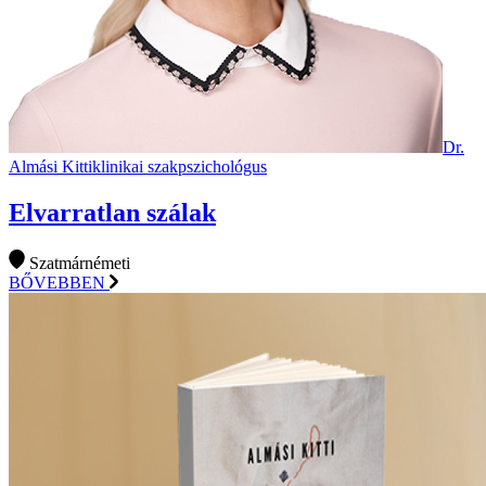
Dr.
Almási Kitti
klinikai szakpszichológus
Elvarratlan szálak
Szatmárnémeti
BŐVEBBEN