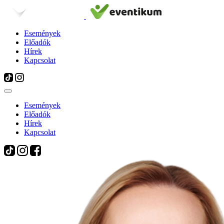
Események
Előadók
Hírek
Kapcsolat
Események
Előadók
Hírek
Kapcsolat