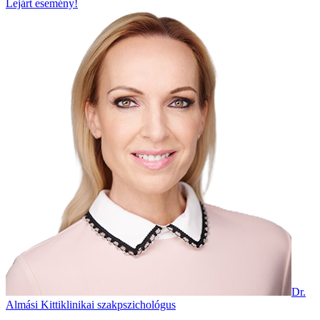
Lejárt esemény!
Dr.
Almási Kitti
klinikai szakpszichológus