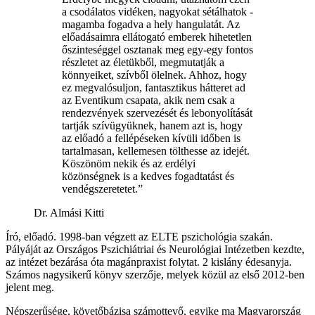
a csodálatos vidéken, nagyokat sétálhatok -
magamba fogadva a hely hangulatát. Az
előadásaimra ellátogató emberek hihetetlen
őszinteséggel osztanak meg egy-egy fontos
részletet az életükből, megmutatják a
könnyeiket, szívből ölelnek. Ahhoz, hogy
ez megvalósuljon, fantasztikus hátteret ad
az Eventikum csapata, akik nem csak a
rendezvények szervezését és lebonyolítását
tartják szívügyüknek, hanem azt is, hogy
az előadó a fellépéseken kívüli időben is
tartalmasan, kellemesen tölthesse az idejét.
Köszönöm nekik és az erdélyi
közönségnek is a kedves fogadtatást és
vendégszeretetet.”
Dr. Almási Kitti
Író, előadó. 1998-ban végzett az ELTE pszichológia szakán.
Pályáját az Országos Pszichiátriai és Neurológiai Intézetben kezdte,
az intézet bezárása óta magánpraxist folytat. 2 kislány édesanyja.
Számos nagysikerű könyv szerzője, melyek közül az első 2012-ben
jelent meg.
Népszerűsége, követőbázisa számottevő, egyike ma Magyarország