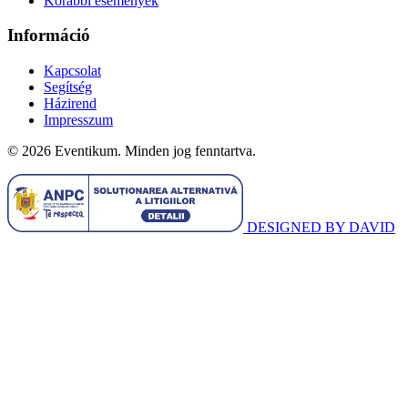
Korábbi események
Információ
Kapcsolat
Segítség
Házirend
Impresszum
© 2026 Eventikum. Minden jog fenntartva.
DESIGNED BY DAVID