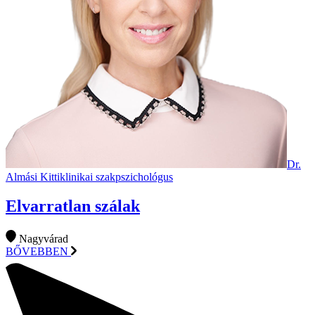
Dr.
Almási Kitti
klinikai szakpszichológus
Elvarratlan szálak
Nagyvárad
BŐVEBBEN