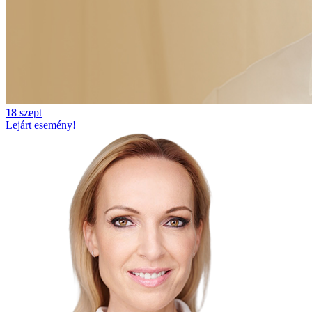
18
szept
Lejárt esemény!