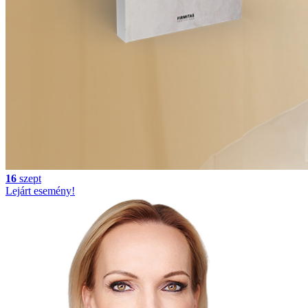
16
szept
Lejárt esemény!