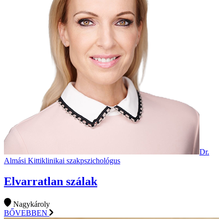
Dr.
Almási Kitti
klinikai szakpszichológus
Elvarratlan szálak
Nagykároly
BŐVEBBEN