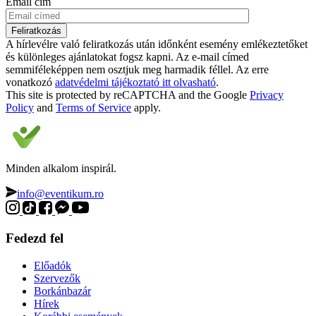
Email cím
A hírlevélre való feliratkozás után időnként esemény emlékeztetőket
és különleges ajánlatokat fogsz kapni. Az e-mail címed
semmiféleképpen nem osztjuk meg harmadik féllel. Az erre
vonatkozó
adatvédelmi tájékoztató itt olvasható
.
This site is protected by reCAPTCHA and the Google
Privacy
Policy
and
Terms of Service
apply.
Minden alkalom inspirál.
info@eventikum.ro
Fedezd fel
Előadók
Szervezők
Borkánbazár
Hírek