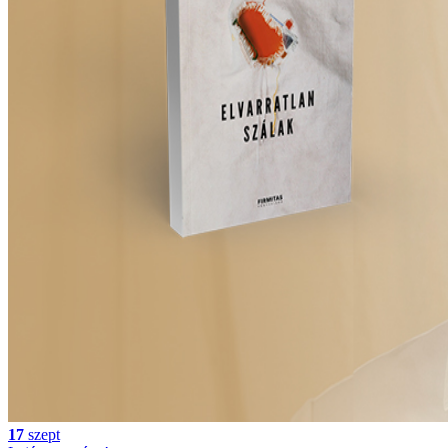
17
szept