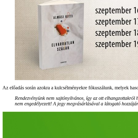
Az előadás során azokra a kulcsélményekre fókuszálunk, melyek hason
Rendezvényünk nem sajtónyilvános, így az ott elhangzottakról han
nem engedélyezett! A jegy megvásárlásával a látogató hozzájárul