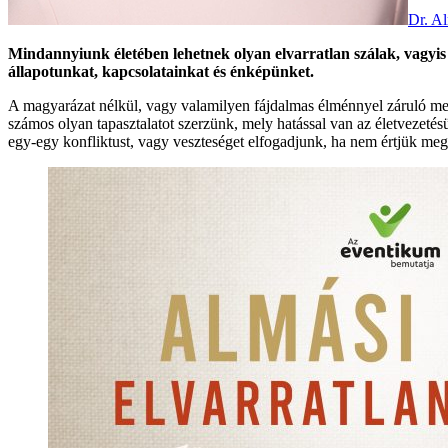
Dr. Al
Mindannyiunk életében lehetnek olyan elvarratlan szálak, vagyis 
állapotunkat, kapcsolatainkat és énképünket.
A magyarázat nélkül, vagy valamilyen fájdalmas élménnyel záruló me
számos olyan tapasztalatot szerzünk, mely hatással van az életvezet
egy-egy konfliktust, vagy veszteséget elfogadjunk, ha nem értjük meg 