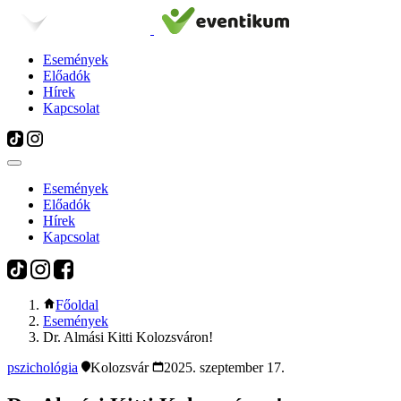
Események
Előadók
Hírek
Kapcsolat
Események
Előadók
Hírek
Kapcsolat
Főoldal
Események
Dr. Almási Kitti Kolozsváron!
pszichológia
Kolozsvár
2025. szeptember 17.