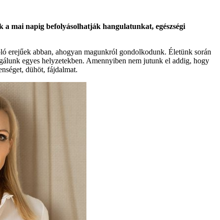
k a mai napig befolyásolhatják hangulatunkat, egészségi
soló erejűek abban, ahogyan magunkról gondolkodunk. Életünk során
reagálunk egyes helyzetekben. Amennyiben nem jutunk el addig, hogy
enséget, dühöt, fájdalmat.