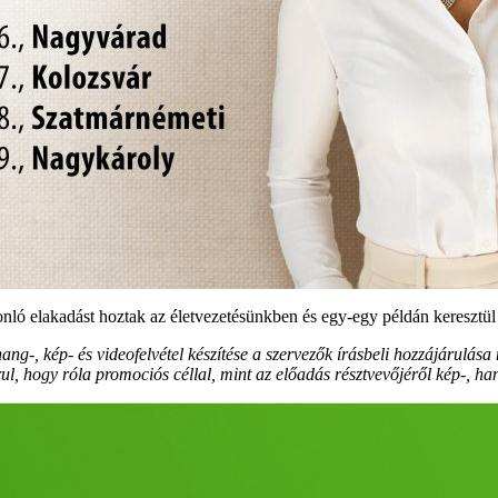
ló elakadást hoztak az életvezetésünkben és egy-egy példán keresztül 
g-, kép- és videofelvétel készítése a szervezők írásbeli hozzájárulása né
, hogy róla promociós céllal, mint az előadás résztvevőjéről kép-, hang