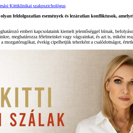
mási Kitti
klinikai szakpszichológus
olyan feldolgozatlan események és lezáratlan konfliktusok, amelye
ghatározó emberi kapcsolataink kiemelt jelentőséggel bírnak, befolyá
ésünkre, meghatározza félelmeinket vagy vágyainkat, és azt is, miként 
a mozgatórugókat, évekig cipelhetjük teherként a csalódottságot, értetl