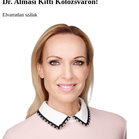
Dr. Almási Kitti Kolozsváron!
Elvarratlan szálak