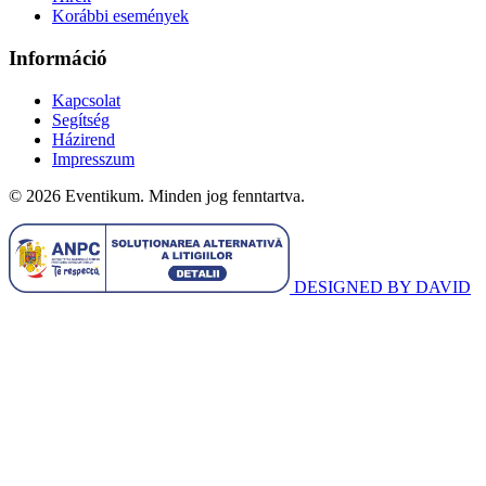
Korábbi események
Információ
Kapcsolat
Segítség
Házirend
Impresszum
© 2026 Eventikum. Minden jog fenntartva.
DESIGNED BY DAVID