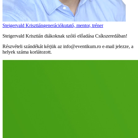
Steigervald Krisztián
generációkutató, mentor, tréner
Steigervald Krisztián diákoknak szóló előadása Csíkszeredában!
Részvételi szándékát kérjük az info@eventikum.ro e-mail jelezze, a
helyek száma korlátozott.