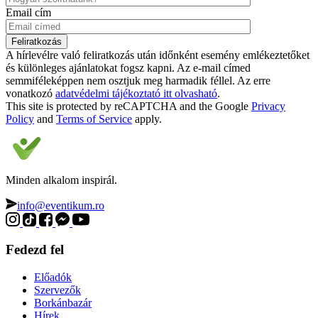
Email cím
A hírlevélre való feliratkozás után időnként esemény emlékeztetőket
és különleges ajánlatokat fogsz kapni. Az e-mail címed
semmiféleképpen nem osztjuk meg harmadik féllel. Az erre
vonatkozó
adatvédelmi tájékoztató itt olvasható
.
This site is protected by reCAPTCHA and the Google
Privacy
Policy
and
Terms of Service
apply.
Minden alkalom inspirál.
info@eventikum.ro
Fedezd fel
Előadók
Szervezők
Borkánbazár
Hírek