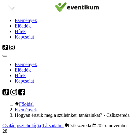
Események
Előadók
Hírek
Kapcsolat
Események
Előadók
Hírek
Kapcsolat
Főoldal
Események
Hogyan értsük meg a szüleinket, tanárainkat? • Csíkszereda
Család
pszichológia
Társadalmi
Csíkszereda
2025. november
28.