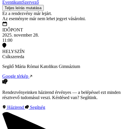
Eventikum
Szervező
Teljes leírás mutatása
Ez a rendezvény már lejárt.
Az eseményre már nem lehet jegyet vásárolni.
IDŐPONT
2025. november 28.
11:00
HELYSZÍN
Csíkszereda
Segítő Mária Római Katolikus Gimnázium
Google térkép
Rendezvényeinken házirend érvényes — a belépéssel ezt minden
résztvevő tudomásul veszi. Kérdésed van? Segítünk.
Házirend
Segítség